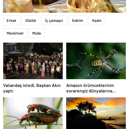
Erkek
Gözlük
İç çamaşırı
İndirim
Kadın
Mevsimsel
Moda
Vatandaş istedi, Başkan Akın
Amazon örümceklerinin
yaptı
esrarengiz dünyalarına
gitmeye hazır olun.