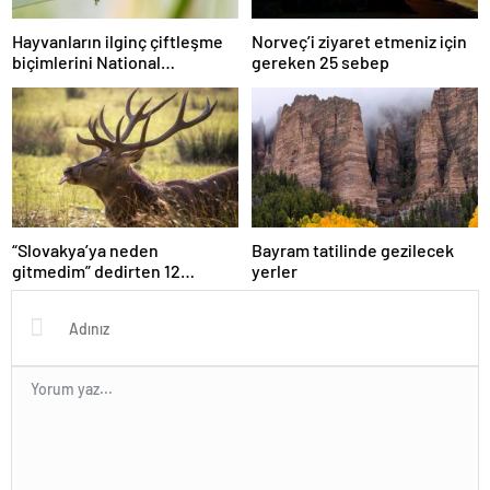
Hayvanların ilginç çiftleşme
Norveç’i ziyaret etmeniz için
biçimlerini National
gereken 25 sebep
Geographic görüntüledi.
“Slovakya’ya neden
Bayram tatilinde gezilecek
gitmedim” dedirten 12
yerler
fotoğraf