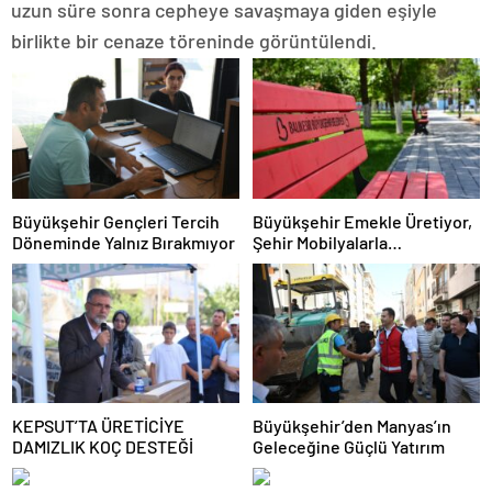
uzun süre sonra cepheye savaşmaya giden eşiyle
birlikte bir cenaze töreninde görüntülendi.
Büyükşehir Gençleri Tercih
Büyükşehir Emekle Üretiyor,
Döneminde Yalnız Bırakmıyor
Şehir Mobilyalarla
Güzelleşiyor
KEPSUT’TA ÜRETİCİYE
Büyükşehir’den Manyas’ın
DAMIZLIK KOÇ DESTEĞİ
Geleceğine Güçlü Yatırım