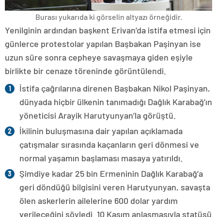
Burası yukarıda ki görselin altyazı örneğidir.
Yenilginin ardından başkent Erivan’da istifa etmesi için
günlerce protestolar yapılan Başbakan Paşinyan ise
uzun süre sonra cepheye savaşmaya giden eşiyle
birlikte bir cenaze töreninde görüntülendi.
İstifa çağrılarına direnen Başbakan Nikol Paşinyan,
dünyada hiçbir ülkenin tanımadığı Dağlık Karabağ’ın
yöneticisi Arayik Harutyunyan’la görüştü.
İkilinin buluşmasına dair yapılan açıklamada
çatışmalar sırasında kaçanların geri dönmesi ve
normal yaşamın başlaması masaya yatırıldı.
Şimdiye kadar 25 bin Ermeninin Dağlık Karabağ’a
geri döndüğü bilgisini veren Harutyunyan, savaşta
ölen askerlerin ailelerine 600 dolar yardım
verileceğini söyledi. 10 Kasım anlaşmasıyla statüsü