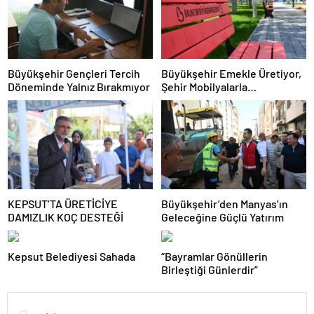
Büyükşehir Gençleri Tercih
Büyükşehir Emekle Üretiyor,
Döneminde Yalnız Bırakmıyor
Şehir Mobilyalarla
Güzelleşiyor
KEPSUT’TA ÜRETİCİYE
Büyükşehir’den Manyas’ın
DAMIZLIK KOÇ DESTEĞİ
Geleceğine Güçlü Yatırım
Kepsut Belediyesi Sahada
“Bayramlar Gönüllerin
Birleştiği Günlerdir”