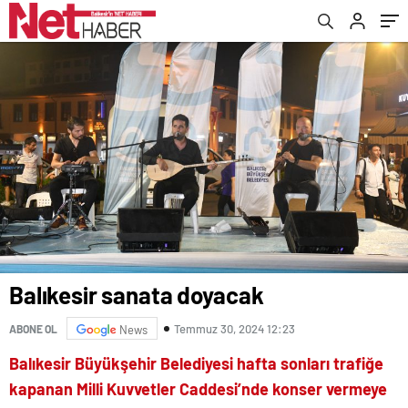
Balıkesir sanata doyacak
Temmuz 30, 2024 12:23
ABONE OL
News
Balıkesir Büyükşehir Belediyesi hafta sonları trafiğe
kapanan Milli Kuvvetler Caddesi’nde konser vermeye