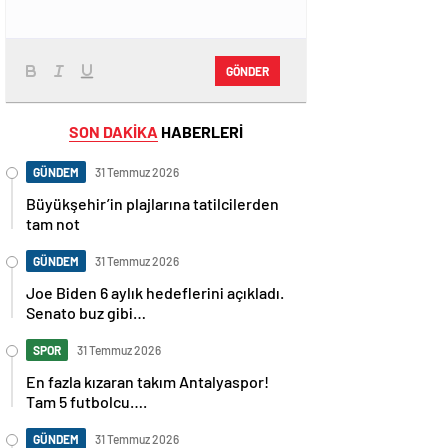
GÖNDER
SON DAKİKA
HABERLERİ
GÜNDEM
31 Temmuz 2026
Büyükşehir’in plajlarına tatilcilerden
tam not
GÜNDEM
31 Temmuz 2026
Joe Biden 6 aylık hedeflerini açıkladı.
Senato buz gibi…
SPOR
31 Temmuz 2026
En fazla kızaran takım Antalyaspor!
Tam 5 futbolcu….
GÜNDEM
31 Temmuz 2026