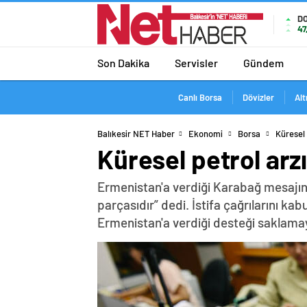
D
47
Son Dakika
Servisler
Gündem
Canlı Borsa
Dövizler
Alt
Balıkesir NET Haber
Ekonomi
Borsa
Küresel 
Küresel petrol arz
Ermenistan'a verdiği Karabağ mesajın
parçasıdır” dedi. İstifa çağrılarını k
Ermenistan'a verdiği desteği saklama