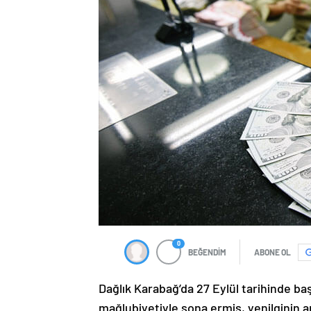
0
BEĞENDİM
ABONE OL
Dağlık Karabağ’da 27 Eylül tarihinde ba
mağlubiyetiyle sona ermiş, yenilginin 