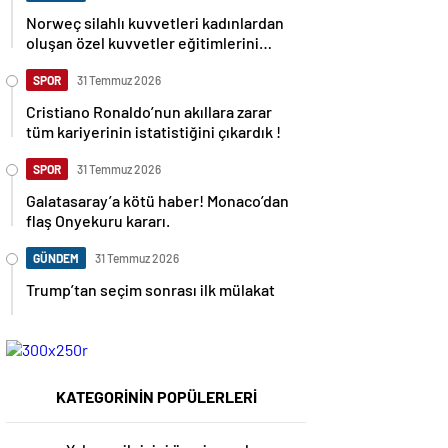
Norweç silahlı kuvvetleri kadınlardan
oluşan özel kuvvetler eğitimlerini
başlattı.
SPOR
31 Temmuz 2026
Cristiano Ronaldo’nun akıllara zarar
tüm kariyerinin istatistiğini çıkardık !
SPOR
31 Temmuz 2026
Galatasaray’a kötü haber! Monaco’dan
flaş Onyekuru kararı.
GÜNDEM
31 Temmuz 2026
Trump’tan seçim sonrası ilk mülakat
KATEGORİNİN POPÜLERLERİ