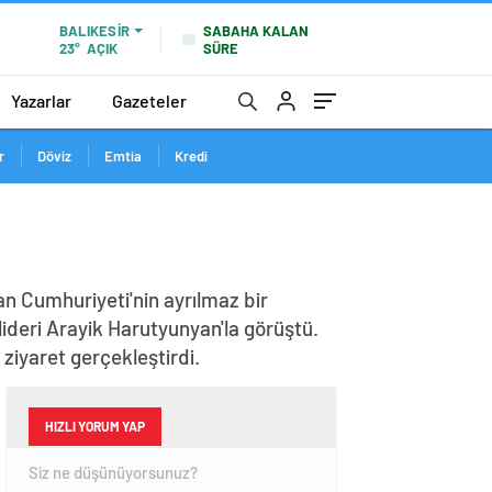
SABAHA KALAN
BALIKESIR
SÜRE
23°
AÇIK
Yazarlar
Gazeteler
r
Döviz
Emtia
Kredi
n Cumhuriyeti'nin ayrılmaz bir
lideri Arayik Harutyunyan'la görüştü.
iyaret gerçekleştirdi.
HIZLI YORUM YAP