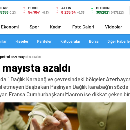
OLAR
EURO
ALTIN
BITCOIN
,5358
54,7641
6.235,34
3052821
0.2%
-0.1%
-0,35
0.57822%
Ekonomi
Spor
Kadın
Foto Galeri
Videolar
ınlar
Hisseler
Pariteler
Kritoparalar
Borsa
Diğer Haberle
petrol arzı mayısta azaldı
ı mayısta azaldı
da “ Dağlık Karabağ ve çevresindeki bölgeler Azerbayca
abul etmeyen Başbakan Paşinyan Dağlık karabağ'ın sözde 
yan Fransa Cumhurbaşkanı Macron ise dikkat çeken bir z