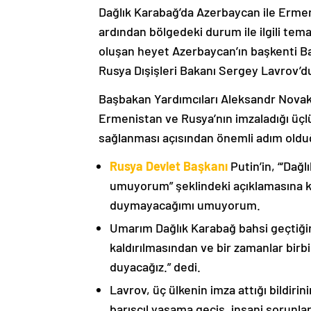
Dağlık Karabağ’da Azerbaycan ile Erme
ardından bölgedeki durum ile ilgili t
oluşan heyet Azerbaycan’ın başkenti B
Rusya Dışişleri Bakanı Sergey Lavrov’d
Başbakan Yardımcıları Aleksandr Nova
Ermenistan ve Rusya’nın imzaladığı üçlü
sağlanması açısından önemli adım oldu
Rusya Devlet Başkanı
Putin’in, “‘Dağ
umuyorum” şeklindeki açıklamasına kat
duymayacağımı umuyorum.
Umarım Dağlık Karabağ bahsi geçtiği
kaldırılmasından ve bir zamanlar birbi
duyacağız.” dedi.
Lavrov, üç ülkenin imza attığı bildiri
barışçıl yaşama geçiş, insani sorunlar