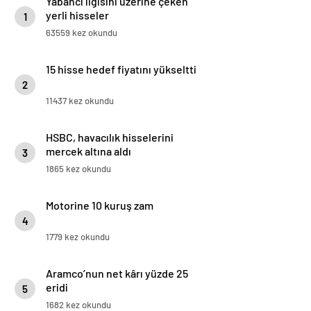
Yabancı ilgisini üzerine çeken
yerli hisseler
1
63559 kez okundu
15 hisse hedef fiyatını yükseltti
2
11437 kez okundu
HSBC, havacılık hisselerini
mercek altına aldı
3
1865 kez okundu
Motorine 10 kuruş zam
4
1779 kez okundu
Aramco’nun net kârı yüzde 25
eridi
5
1682 kez okundu