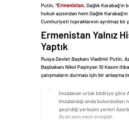
Putin, “
Ermenistan
, Dağlık Karabağ’ın 
hukuk açısından hem Dağlık Karabağ’ı
Cumhuriyeti topraklarının ayrılmaz bir 
Ermenistan Yalnız H
Yaptık
Rusya Devlet Başkanı Vladimir Putin, 
Başbakanı Nikol Paşinyan 10 Kasım itib
çatışmaların durması için bir anlaşma i
İmzalanan ortak bildiriye göre
imzalandığı anda bulundukları n
geçirdiği yerleşim yerleri Aze
Bu bir alıntı metin örneğidir.