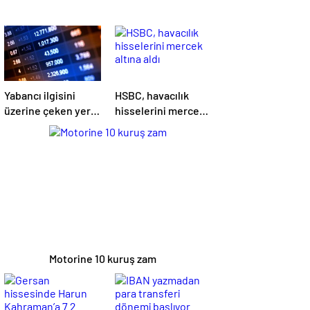
Yabancı ilgisini
HSBC, havacılık
üzerine çeken yerli
hisselerini mercek
hisseler
altına aldı
Motorine 10 kuruş zam