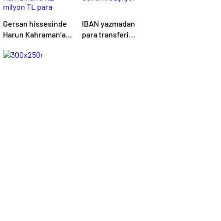
Gersan hissesinde
IBAN yazmadan
Harun Kahraman’a
para transferi
7.2 milyon TL para
dönemi başlıyor
cezası