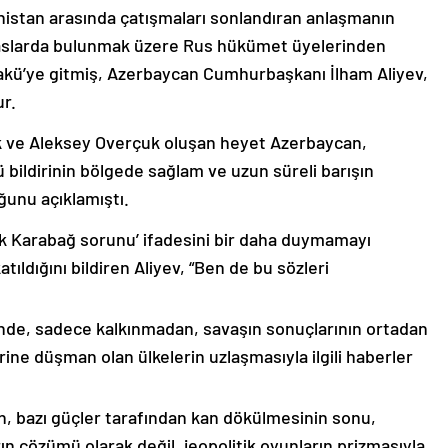
nistan arasında çatışmaları sonlandıran anlaşmanın
emaslarda bulunmak üzere Rus hükümet üyelerinden
akü’ye gitmiş, Azerbaycan Cumhurbaşkanı İlham Aliyev,
ur.
k ve Aleksey Overçuk oluşan heyet Azerbaycan,
 bildirinin bölgede sağlam ve uzun süreli barışın
ğunu açıklamıştı.
lık Karabağ sorunu’ ifadesini bir daha duymamayı
ıldığını bildiren Aliyev, “Ben de bu sözleri
nde, sadece kalkınmadan, savaşın sonuçlarının ortadan
rine düşman olan ülkelerin uzlaşmasıyla ilgili haberler
nin, bazı güçler tarafından kan dökülmesinin sonu,
ın çözümü olarak değil, jeopolitik oyunların prizmasıyla