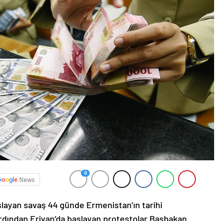
0
News
şlayan savaş 44 günde Ermenistan’ın tarihi
ardından Erivan’da başlayan protestolar Başbakan